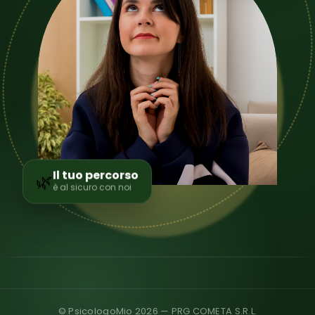
Il tuo percorso
🌿
è al sicuro con noi
© PsicologoMio 2026 — PRG COMETA S.R.L.