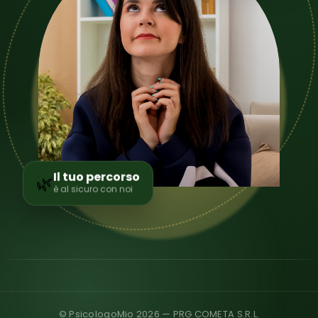
Il tuo percorso
🌿
è al sicuro con noi
© PsicologoMio 2026 — PRG COMETA S.R.L.