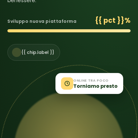
benessere.
{{ pct }}%
Sviluppo nuova piattaforma
{{ chip.label }}
ONLINE TRA POCO
Torniamo presto