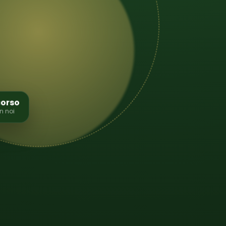
corso
n noi