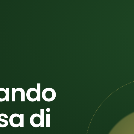
ando
sa di