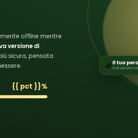
mente offline mentre
va versione di
più sicura, pensata
Il tuo per
🌿
nessere.
è al sicuro co
{{ pct }}%