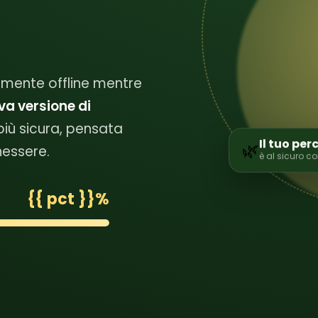
mente offline mentre
va versione di
più sicura, pensata
Il tuo per
🌿
nessere.
è al sicuro co
{{ pct }}%