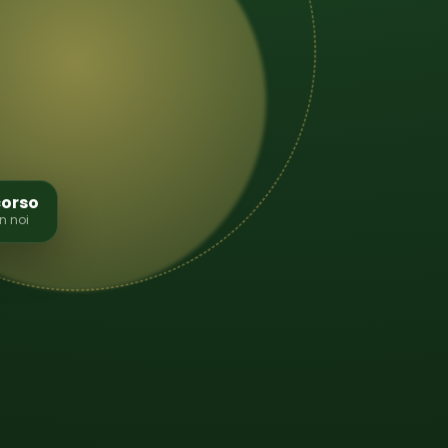
corso
n noi