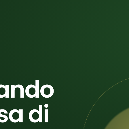
ando
sa di